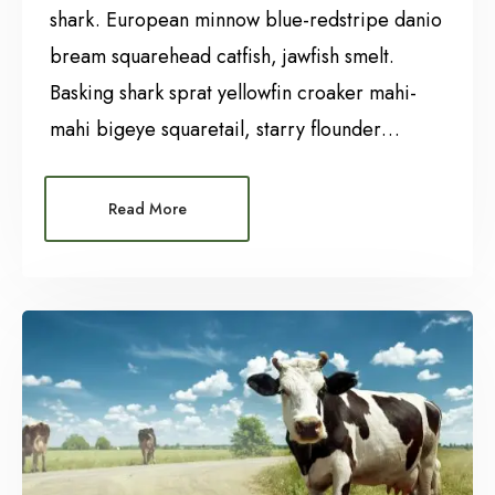
shark. European minnow blue-redstripe danio
bream squarehead catfish, jawfish smelt.
Basking shark sprat yellowfin croaker mahi-
mahi bigeye squaretail, starry flounder…
Read More