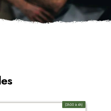
les
(3h30 à 4h)