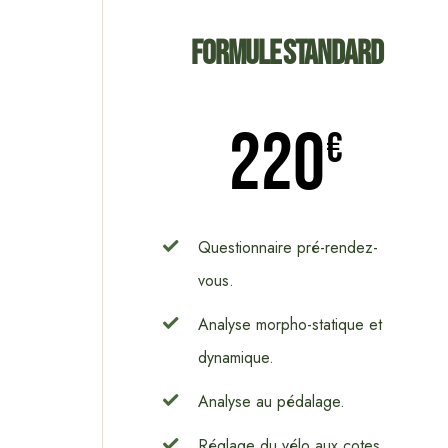
Formule Standard
220
€
Questionnaire pré-rendez-
vous.
Analyse morpho-statique et
dynamique.
Analyse au pédalage.
Réglage du vélo aux cotes.