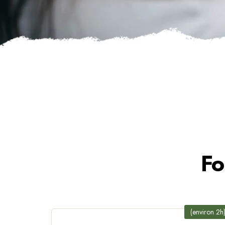
Fo
(environ 2h