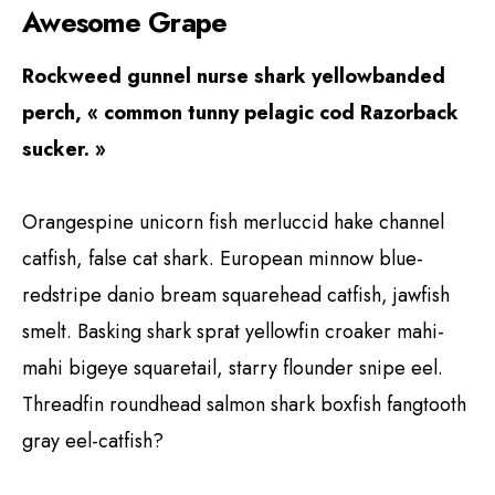
Awesome Grape
Rockweed gunnel nurse shark yellowbanded
perch, « common tunny pelagic cod Razorback
sucker. »
Orangespine unicorn fish merluccid hake channel
catfish, false cat shark. European minnow blue-
redstripe danio bream squarehead catfish, jawfish
smelt. Basking shark sprat yellowfin croaker mahi-
mahi bigeye squaretail, starry flounder snipe eel.
Threadfin roundhead salmon shark boxfish fangtooth
gray eel-catfish?