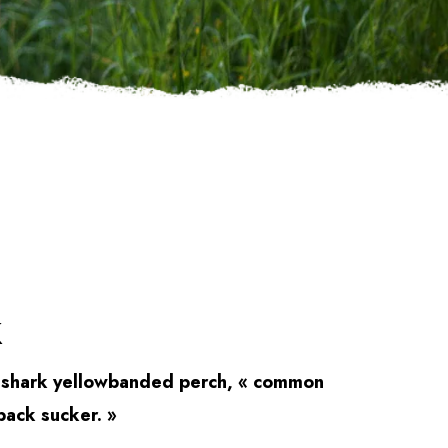
k
 shark yellowbanded perch, « common
back sucker. »