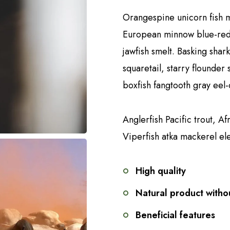
Orangespine unicorn fish me
European minnow blue-reds
jawfish smelt. Basking shar
squaretail, starry flounde
boxfish fangtooth gray eel-
Anglerfish Pacific trout, Af
Viperfish atka mackerel ele
High quality
Natural product with
Beneficial features