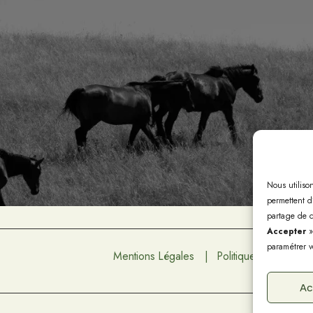
Nous utiliso
permettent d’
partage de c
Accepter
»
paramétrer v
Mentions Légales
Politique de confident
Ac