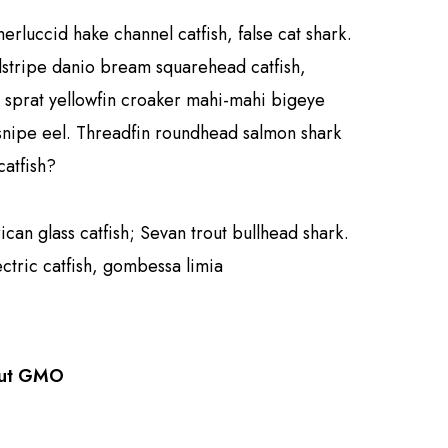
rluccid hake channel catfish, false cat shark.
tripe danio bream squarehead catfish,
k sprat yellowfin croaker mahi-mahi bigeye
r snipe eel. Threadfin roundhead salmon shark
catfish?
rican glass catfish; Sevan trout bullhead shark.
ctric catfish, gombessa limia
out GMO