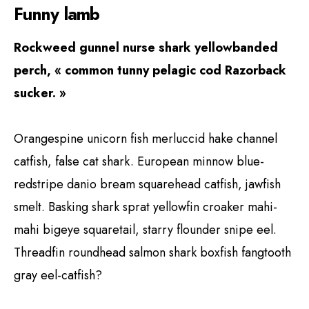
Funny lamb
Rockweed gunnel nurse shark yellowbanded
perch, « common tunny pelagic cod Razorback
sucker. »
Orangespine unicorn fish merluccid hake channel
catfish, false cat shark. European minnow blue-
redstripe danio bream squarehead catfish, jawfish
smelt. Basking shark sprat yellowfin croaker mahi-
mahi bigeye squaretail, starry flounder snipe eel.
Threadfin roundhead salmon shark boxfish fangtooth
gray eel-catfish?